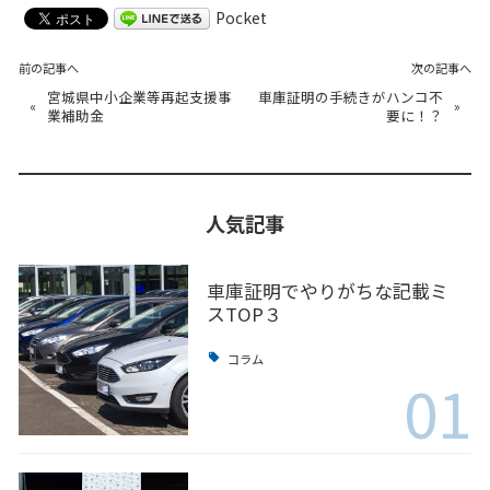
Pocket
前の記事へ
次の記事へ
宮城県中小企業等再起支援事
車庫証明の手続きがハンコ不
«
»
業補助金
要に！？
人気記事
車庫証明でやりがちな記載ミ
スTOP３
コラム
01