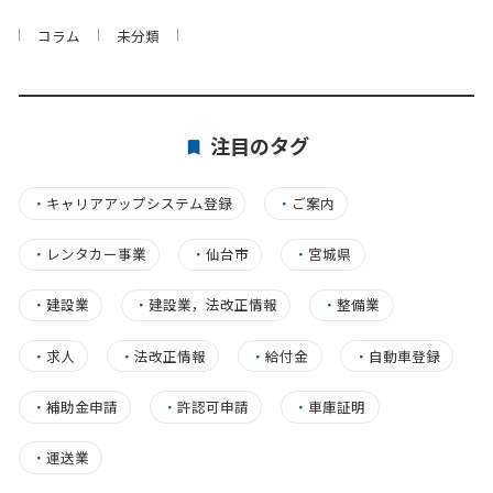
コラム
未分類
注目のタグ
・
キャリアアップシステム登録
・
ご案内
・
レンタカー事業
・
仙台市
・
宮城県
・
建設業
・
建設業，法改正情報
・
整備業
・
求人
・
法改正情報
・
給付金
・
自動車登録
・
補助金申請
・
許認可申請
・
車庫証明
・
運送業