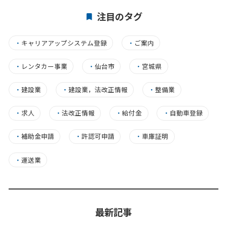
注目のタグ
・
キャリアアップシステム登録
・
ご案内
・
レンタカー事業
・
仙台市
・
宮城県
・
建設業
・
建設業，法改正情報
・
整備業
・
求人
・
法改正情報
・
給付金
・
自動車登録
・
補助金申請
・
許認可申請
・
車庫証明
・
運送業
最新記事