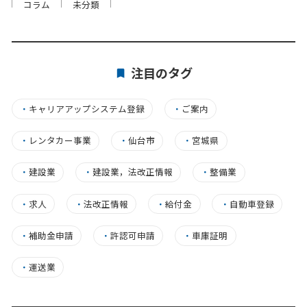
コラム
未分類
注目のタグ
・
キャリアアップシステム登録
・
ご案内
・
レンタカー事業
・
仙台市
・
宮城県
・
建設業
・
建設業，法改正情報
・
整備業
・
求人
・
法改正情報
・
給付金
・
自動車登録
・
補助金申請
・
許認可申請
・
車庫証明
・
運送業