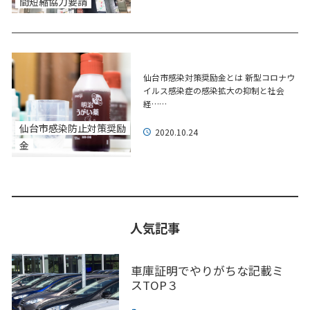
間短縮協力要請
仙台市感染対策奨励金とは 新型コロナウ
イルス感染症の感染拡大の抑制と社会
経……
仙台市感染防止対策奨励
2020.10.24
金
人気記事
車庫証明でやりがちな記載ミ
スTOP３