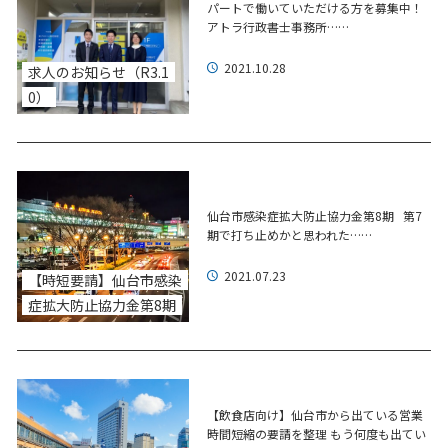
パートで働いていただける方を募集中！
アトラ行政書士事務所……
2021.10.28
求人のお知らせ（R3.1
0）
仙台市感染症拡大防止協力金第8期 第7
期で打ち止めかと思われた……
2021.07.23
【時短要請】仙台市感染
症拡大防止協力金第8期
【飲食店向け】仙台市から出ている営業
時間短縮の要請を整理 もう何度も出てい