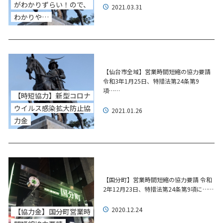
がわかりずらい！ので、
2021.03.31
わかりや…
【仙台市全域】営業時間短縮の協力要請
令和3年1月25日、特措法第24条第9
項……
【時短協力】新型コロナ
ウイルス感染拡大防止協
2021.01.26
力金
【国分町】営業時間短縮の協力要請 令和
2年12月23日、特措法第24条第9項に……
2020.12.24
【協力金】国分町営業時