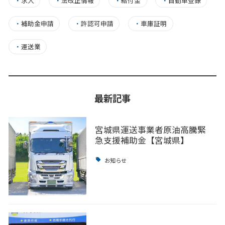
・
求人
・
法改正情報
・
給付金
・
自動車登録
・
補助金申請
・
許認可申請
・
車庫証明
・
運送業
最新記事
宮城県運送事業者原油高騰緊
急支援補助金【宮城県】
お知らせ