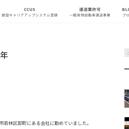
CCUS
運送業許可
BL
建設キャリアアップシステム登録
一般貨物自動車運送事業
ブ
建設業許可申請
お知
ピッ
0年
コラ
仙台市若林区卸町にある会社に勤めていました。