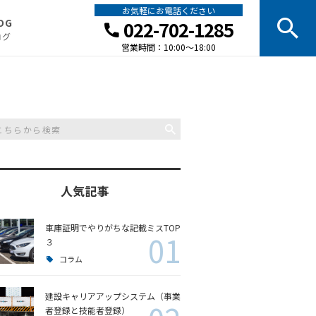
お気軽にお電話ください
OG
022-702-1285
ログ
営業時間：10:00～18:00
らせ
クアップ
ム
人気記事
車庫証明でやりがちな記載ミスTOP
01
３
コラム
建設キャリアアップシステム（事業
者登録と技能者登録）