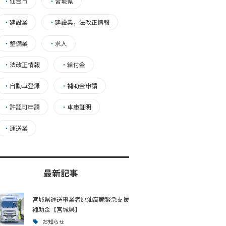
・
仙台市
・
宮城県
・
建設業
・
建設業，法改正情報
・
整備業
・
求人
・
法改正情報
・
給付金
・
自動車登録
・
補助金申請
・
許認可申請
・
車庫証明
・
運送業
最新記事
宮城県運送事業者原油高騰緊急支援
補助金【宮城県】
お知らせ